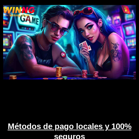
Métodos de pago locales y 100%
seguros